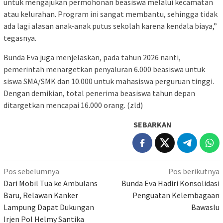
untuk mengajukan permohonan beasiswa melalui kecamatan
atau kelurahan. Program ini sangat membantu, sehingga tidak
ada lagi alasan anak-anak putus sekolah karena kendala biaya,”
tegasnya.
Bunda Eva juga menjelaskan, pada tahun 2026 nanti,
pemerintah menargetkan penyaluran 6.000 beasiswa untuk
siswa SMA/SMK dan 10.000 untuk mahasiswa perguruan tinggi.
Dengan demikian, total penerima beasiswa tahun depan
ditargetkan mencapai 16.000 orang. (zld)
SEBARKAN
Navigasi
Pos sebelumnya
Pos berikutnya
pos
Dari Mobil Tua ke Ambulans
Bunda Eva Hadiri Konsolidasi
Baru, Relawan Kanker
Penguatan Kelembagaan
Lampung Dapat Dukungan
Bawaslu
Irjen Pol Helmy Santika