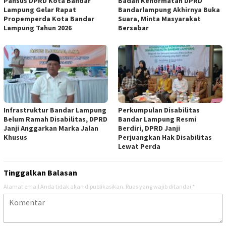
Pansus DPRD Kota Bandar
Badan Kehormatan DPRD
Lampung Gelar Rapat
Bandarlampung Akhirnya Buka
Propemperda Kota Bandar
Suara, Minta Masyarakat
Lampung Tahun 2026
Bersabar
Infrastruktur Bandar Lampung
Perkumpulan Disabilitas
Belum Ramah Disabilitas, DPRD
Bandar Lampung Resmi
Janji Anggarkan Marka Jalan
Berdiri, DPRD Janji
Khusus
Perjuangkan Hak Disabilitas
Lewat Perda
Tinggalkan Balasan
Alamat email Anda tidak akan dipublikasikan.
Ruas yang wajib ditandai
*