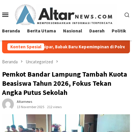
Loncat
ke
Menu
konten
Mobile
Beranda
Berita Utama
Nasional
Daerah
Politik
ianipar, Babak Baru Kepemimpinan di Polresta Bandar Lampung
Konten Spesial
Beranda
Uncategorized
Pemkot Bandar Lampung Tambah Kuota
Beasiswa Tahun 2026, Fokus Tekan
Angka Putus Sekolah
Altarnews
13 November 2025
212 views