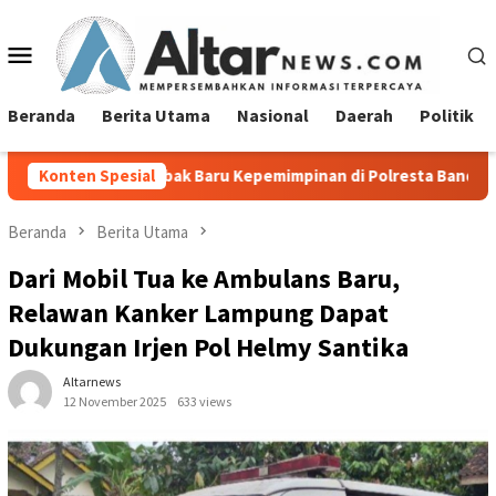
Loncat
ke
Menu
konten
Mobile
Beranda
Berita Utama
Nasional
Daerah
Politik
bak Baru Kepemimpinan di Polresta Bandar Lampung
Konten Spesial
Pem
Beranda
Berita Utama
Dari Mobil Tua ke Ambulans Baru,
Relawan Kanker Lampung Dapat
Dukungan Irjen Pol Helmy Santika
Altarnews
12 November 2025
633 views