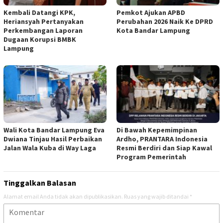
Kembali Datangi KPK,
Pemkot Ajukan APBD
Heriansyah Pertanyakan
Perubahan 2026 Naik Ke DPRD
Perkembangan Laporan
Kota Bandar Lampung
Dugaan Korupsi BMBK
Lampung
Wali Kota Bandar Lampung Eva
Di Bawah Kepemimpinan
Dwiana Tinjau Hasil Perbaikan
Ardho, PRANTARA Indonesia
Jalan Wala Kuba di Way Laga
Resmi Berdiri dan Siap Kawal
Program Pemerintah
Tinggalkan Balasan
Alamat email Anda tidak akan dipublikasikan.
Ruas yang wajib ditandai
*