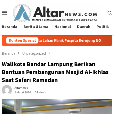
Loncat
ke
Menu
konten
Mobile
Beranda
Berita Utama
Nasional
Daerah
Politik
a Lahan Klinik Puspita Berujung NO
Konten Spesial
Sambut Hari Kemerdek
Beranda
Uncategorized
Walikota Bandar Lampung Berikan
Bantuan Pembangunan Masjid Al-Ikhlas
Saat Safari Ramadan
Altarnews
1 Maret 2026
134 views