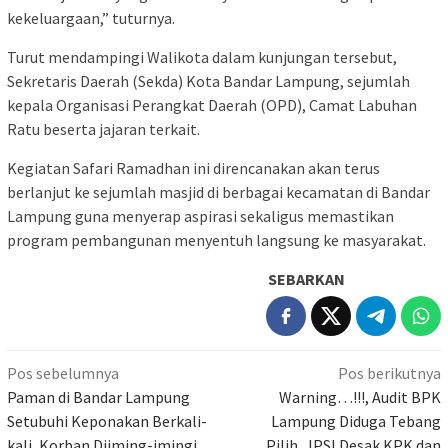
kekeluargaan,” tuturnya.
Turut mendampingi Walikota dalam kunjungan tersebut,
Sekretaris Daerah (Sekda) Kota Bandar Lampung, sejumlah
kepala Organisasi Perangkat Daerah (OPD), Camat Labuhan
Ratu beserta jajaran terkait.
​Kegiatan Safari Ramadhan ini direncanakan akan terus
berlanjut ke sejumlah masjid di berbagai kecamatan di Bandar
Lampung guna menyerap aspirasi sekaligus memastikan
program pembangunan menyentuh langsung ke masyarakat.
SEBARKAN
Navigasi
Pos sebelumnya
Pos berikutnya
pos
Paman di Bandar Lampung
Warning…!!!, Audit BPK
Setubuhi Keponakan Berkali-
Lampung Diduga Tebang
kali, Korban Diiming-imingi
Pilih, JPSI Desak KPK dan