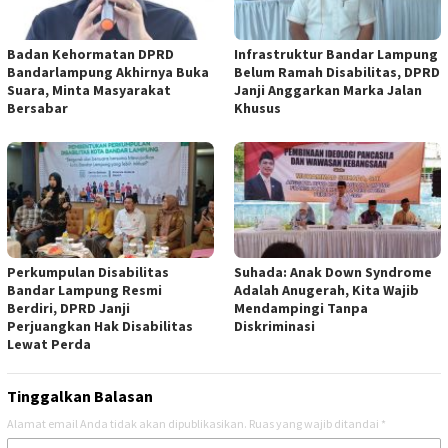
Badan Kehormatan DPRD
Infrastruktur Bandar Lampung
Bandarlampung Akhirnya Buka
Belum Ramah Disabilitas, DPRD
Suara, Minta Masyarakat
Janji Anggarkan Marka Jalan
Bersabar
Khusus
Perkumpulan Disabilitas
Suhada: Anak Down Syndrome
Bandar Lampung Resmi
Adalah Anugerah, Kita Wajib
Berdiri, DPRD Janji
Mendampingi Tanpa
Perjuangkan Hak Disabilitas
Diskriminasi
Lewat Perda
Tinggalkan Balasan
Alamat email Anda tidak akan dipublikasikan.
Ruas yang wajib ditandai
*