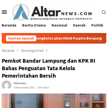
Loncat
ke
Menu
konten
Mobile
Beranda
Berita Utama
Nasional
Daerah
Politik
engketa Lahan Klinik Puspita Berujung NO
Konten Spesial
Sambut Hari Ke
Beranda
Uncategorized
Pemkot Bandar Lampung dan KPK RI
Bahas Penguatan Tata Kelola
Pemerintahan Bersih
Altarnews
6 November 2025
195 views