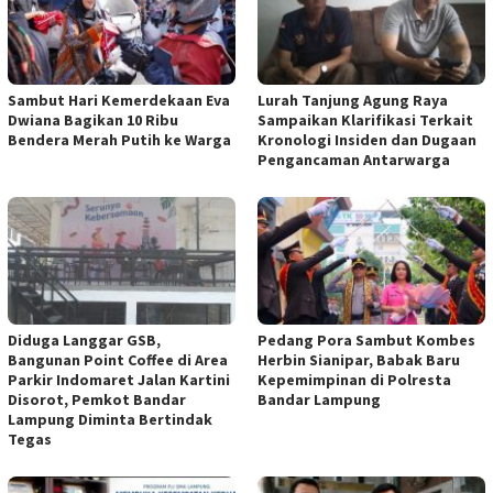
Sambut Hari Kemerdekaan Eva
Lurah Tanjung Agung Raya
Dwiana Bagikan 10 Ribu
Sampaikan Klarifikasi Terkait
Bendera Merah Putih ke Warga
Kronologi Insiden dan Dugaan
Pengancaman Antarwarga
Diduga Langgar GSB,
Pedang Pora Sambut Kombes
Bangunan Point Coffee di Area
Herbin Sianipar, Babak Baru
Parkir Indomaret Jalan Kartini
Kepemimpinan di Polresta
Disorot, Pemkot Bandar
Bandar Lampung
Lampung Diminta Bertindak
Tegas