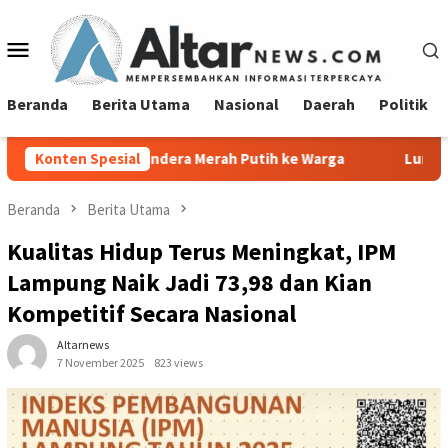
Loncat
ke
Menu
konten
Mobile
Beranda
Berita Utama
Nasional
Daerah
Politik
dera Merah Putih ke Warga
Konten Spesial
Lurah Tanjung Agung Raya Sa
Beranda
Berita Utama
Kualitas Hidup Terus Meningkat, IPM
Lampung Naik Jadi 73,98 dan Kian
Kompetitif Secara Nasional
Altarnews
7 November 2025
823 views