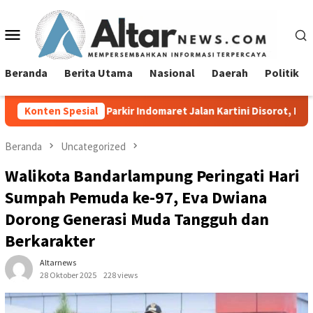
Loncat
ke
Menu
konten
Mobile
Beranda
Berita Utama
Nasional
Daerah
Politik
 Area Parkir Indomaret Jalan Kartini Disorot, Pemkot Bandar La
Konten Spesial
Beranda
Uncategorized
Walikota Bandarlampung Peringati Hari
Sumpah Pemuda ke-97, Eva Dwiana
Dorong Generasi Muda Tangguh dan
Berkarakter
Altarnews
28 Oktober 2025
228 views