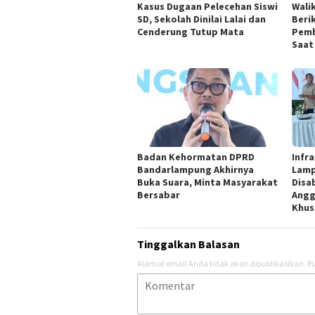
Kasus Dugaan Pelecehan Siswi
Wali
SD, Sekolah Dinilai Lalai dan
Beri
Cenderung Tutup Mata
Pemb
Saat
Badan Kehormatan DPRD
Infr
Bandarlampung Akhirnya
Lamp
Buka Suara, Minta Masyarakat
Disab
Bersabar
Angg
Khus
Tinggalkan Balasan
Alamat email Anda tidak akan dipublikasikan.
Ru