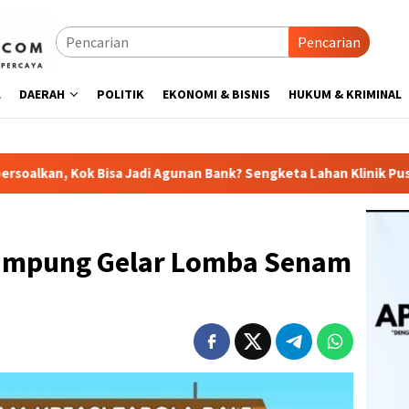
Pencarian
L
DAERAH
POLITIK
EKONOMI & BISNIS
HUKUM & KRIMINAL
i Agunan Bank? Sengketa Lahan Klinik Puspita Berujung NO
ampung Gelar Lomba Senam