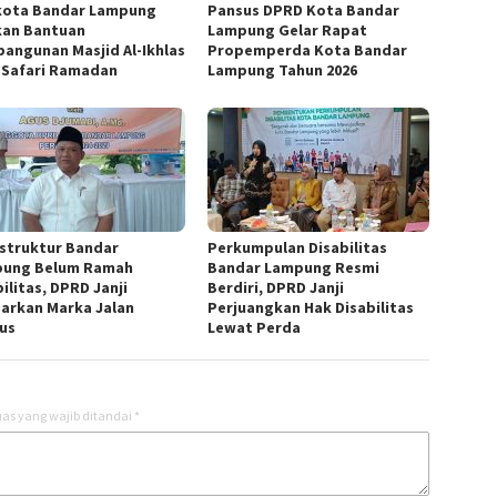
kota Bandar Lampung
Pansus DPRD Kota Bandar
kan Bantuan
Lampung Gelar Rapat
angunan Masjid Al-Ikhlas
Propemperda Kota Bandar
 Safari Ramadan
Lampung Tahun 2026
astruktur Bandar
Perkumpulan Disabilitas
ung Belum Ramah
Bandar Lampung Resmi
ilitas, DPRD Janji
Berdiri, DPRD Janji
arkan Marka Jalan
Perjuangkan Hak Disabilitas
us
Lewat Perda
as yang wajib ditandai
*