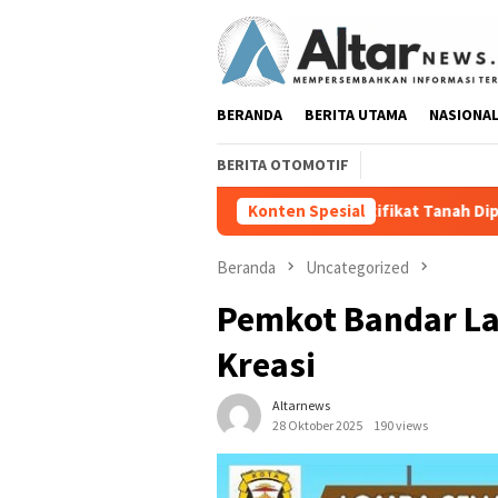
Loncat
ke
konten
BERANDA
BERITA UTAMA
NASIONA
BERITA OTOMOTIF
Sertifikat Tanah Dipersoalkan, Kok Bisa Jad
Konten Spesial
Beranda
Uncategorized
Pemkot Bandar L
Kreasi
Altarnews
28 Oktober 2025
190 views