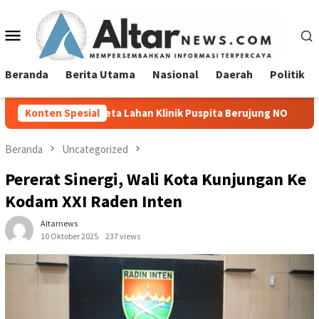
Loncat
ke
Menu
konten
Mobile
Beranda
Berita Utama
Nasional
Daerah
Politik
ta Lahan Klinik Puspita Berujung NO
Konten Spesial
Sambut Hari Kemerde
Beranda
Uncategorized
Pererat Sinergi, Wali Kota Kunjungan Ke
Kodam XXI Raden Inten
Altarnews
10 Oktober 2025
237 views