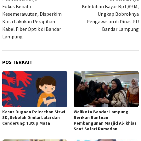
pos
Fokus Benahi
Kelebihan Bayar Rp1,89 M,
Kesemerawutan, Disperkim
Ungkap Bobroknya
Kota Lakukan Perapihan
Pengawasan di Dinas PU
Kabel Fiber Optik di Bandar
Bandar Lampung
Lampung
POS TERKAIT
Kasus Dugaan Pelecehan Siswi
Walikota Bandar Lampung
SD, Sekolah Dinilai Lalai dan
Berikan Bantuan
Cenderung Tutup Mata
Pembangunan Masjid Al-Ikhlas
Saat Safari Ramadan