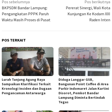
Navigasi
Pos sebelumnya
Pos berikutnya
pos
BKPSDM Bandar Lampung:
Pererat Sinergi, Wali Kota
Pengangkatan PPPK Paruh
Kunjungan Ke Kodam XXI
Waktu Masih Proses di Pusat
Raden Inten
POS TERKAIT
Lurah Tanjung Agung Raya
Diduga Langgar GSB,
Sampaikan Klarifikasi Terkait
Bangunan Point Coffee di Area
Kronologi Insiden dan Dugaan
Parkir Indomaret Jalan Kartini
Pengancaman Antarwarga
Disorot, Pemkot Bandar
Lampung Diminta Bertindak
Tegas