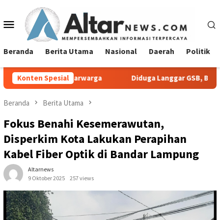
Loncat
ke
Menu
konten
Mobile
Beranda
Berita Utama
Nasional
Daerah
Politik
arwarga
Konten Spesial
Diduga Langgar GSB, Bangunan Point Coffee di A
Beranda
Berita Utama
Fokus Benahi Kesemerawutan,
Disperkim Kota Lakukan Perapihan
Kabel Fiber Optik di Bandar Lampung
Altarnews
9 Oktober 2025
257 views