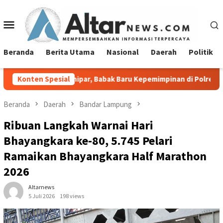
Loncat
ke
Menu
konten
Mobile
Beranda
Berita Utama
Nasional
Daerah
Politik
anipar, Babak Baru Kepemimpinan di Polresta Bandar Lampung
Konten Spesial
Beranda
Daerah
Bandar Lampung
Ribuan Langkah Warnai Hari
Bhayangkara ke-80, 5.745 Pelari
Ramaikan Bhayangkara Half Marathon
2026
Altarnews
5 Juli 2026
198 views