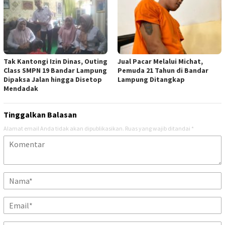
Tak Kantongi Izin Dinas, Outing
Jual Pacar Melalui Michat,
Class SMPN 19 Bandar Lampung
Pemuda 21 Tahun di Bandar
Dipaksa Jalan hingga Disetop
Lampung Ditangkap
Mendadak
Tinggalkan Balasan
Alamat email Anda tidak akan dipublikasikan.
Ruas yang wajib ditandai
*