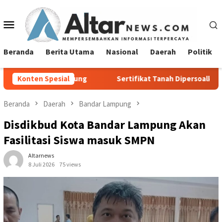
Loncat
ke
Menu
konten
Mobile
Beranda
Berita Utama
Nasional
Daerah
Politik
mpung
Konten Spesial
Sertifikat Tanah Dipersoalkan, Kok Bisa Jadi Agun
Beranda
Daerah
Bandar Lampung
Disdikbud Kota Bandar Lampung Akan
Fasilitasi Siswa masuk SMPN
Altarnews
8 Juli 2026
75 views