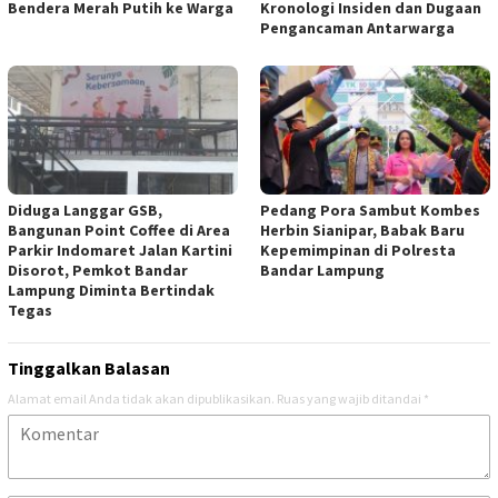
Bendera Merah Putih ke Warga
Kronologi Insiden dan Dugaan
Pengancaman Antarwarga
Diduga Langgar GSB,
Pedang Pora Sambut Kombes
Bangunan Point Coffee di Area
Herbin Sianipar, Babak Baru
Parkir Indomaret Jalan Kartini
Kepemimpinan di Polresta
Disorot, Pemkot Bandar
Bandar Lampung
Lampung Diminta Bertindak
Tegas
Tinggalkan Balasan
Alamat email Anda tidak akan dipublikasikan.
Ruas yang wajib ditandai
*