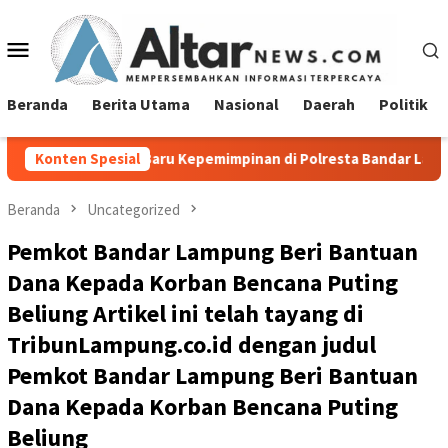
Loncat
ke
Menu
konten
Mobile
Beranda
Berita Utama
Nasional
Daerah
Politik
ak Baru Kepemimpinan di Polresta Bandar Lampung
Konten Spesial
Pempr
Beranda
Uncategorized
Pemkot Bandar Lampung Beri Bantuan
Dana Kepada Korban Bencana Puting
Beliung Artikel ini telah tayang di
TribunLampung.co.id dengan judul
Pemkot Bandar Lampung Beri Bantuan
Dana Kepada Korban Bencana Puting
Beliung