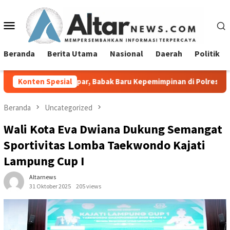
Loncat
ke
Menu
konten
Mobile
Beranda
Berita Utama
Nasional
Daerah
Politik
ipar, Babak Baru Kepemimpinan di Polresta Bandar Lampung
Konten Spesial
Beranda
Uncategorized
Wali Kota Eva Dwiana Dukung Semangat
Sportivitas Lomba Taekwondo Kajati
Lampung Cup I
Altarnews
31 Oktober 2025
205 views