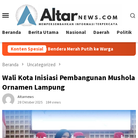
Loncat
ke
Menu
konten
Mobile
Beranda
Berita Utama
Nasional
Daerah
Politik
 Bendera Merah Putih ke Warga
Konten Spesial
Lurah Tanjung Agung Raya
Beranda
Uncategorized
Wali Kota Inisiasi Pembangunan Mushola
Ornamen Lampung
Altarnews
28 Oktober 2025
184 views