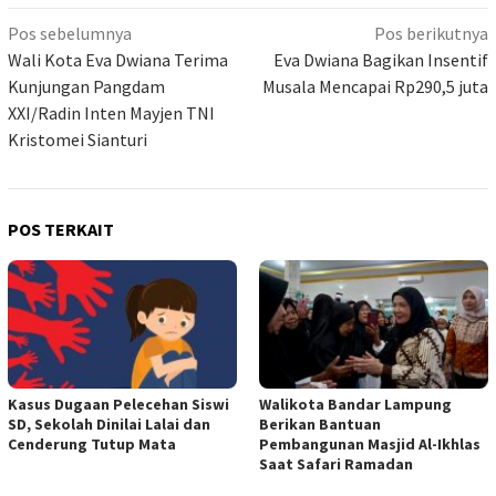
Navigasi
Pos sebelumnya
Pos berikutnya
pos
Wali Kota Eva Dwiana Terima
Eva Dwiana Bagikan Insentif
Kunjungan Pangdam
Musala Mencapai Rp290,5 juta
XXI/Radin Inten Mayjen TNI
Kristomei Sianturi
POS TERKAIT
Kasus Dugaan Pelecehan Siswi
Walikota Bandar Lampung
SD, Sekolah Dinilai Lalai dan
Berikan Bantuan
Cenderung Tutup Mata
Pembangunan Masjid Al-Ikhlas
Saat Safari Ramadan