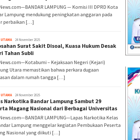
rNews.com—BANDAR LAMPUNG — Komisi III DPRD Kota
ar Lampung mendukung peningkatan anggaran pada
r perbaikan […]
 UTAMA
Altarnews
24 November 2025
sahan Surat Sakit Disoal, Kuasa Hukum Desak
ri Tahan Subli
News.com—Kotabumi – Kejaksaan Negeri (Kejari)
ung Utara memastikan bahwa perkara dugaan
rasan dalam rumah tangga […]
 UTAMA
Altarnews
24 November 2025
s Narkotika Bandar Lampung Sambut 29
rta Magang Nasional dari Berbagai Universitas
rNews.com—BANDAR LAMPUNG—Lapas Narkotika Kelas
Bandar Lampung menggelar kegiatan Pembukaan Peserta
g Nasional yang diikuti […]