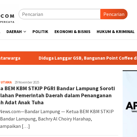
Pencarian
L
DAERAH
POLITIK
EKONOMI & BISNIS
HUKUM & KRIMINAL
Diduga Langgar GSB, Bangunan Point Coffee di Area Parkir Indom
 UTAMA
Altarnews
29 November 2025
a BEM KBM STKIP PGRI Bandar Lampung Soroti
lahan Pemerintah Daerah dalam Penanganan
h Adat Anak Tuha
rNews.com—Bandar Lampung — Ketua BEM KBM STKIP
Bandar Lampung, Bachry Al Choiry Harahap,
ampaikan […]