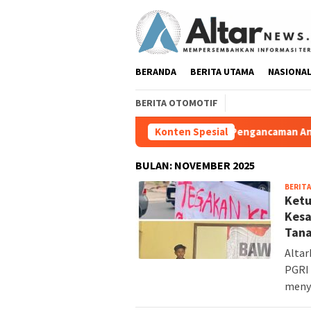
Loncat
ke
konten
BERANDA
BERITA UTAMA
NASIONA
BERITA OTOMOTIF
t Kronologi Insiden dan Dugaan Pengancaman Antarwarga
Konten Spesial
BULAN:
NOVEMBER 2025
BERITA
Ketu
Kesa
Tana
Alta
PGRI 
meny