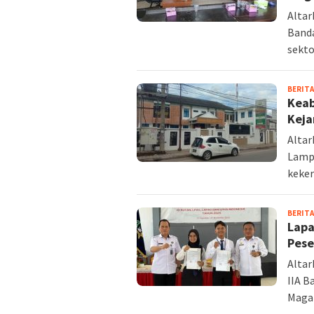
Alta
Band
sekto
BERITA
Keab
Keja
Altar
Lamp
keke
BERITA
Lapa
Pese
Alta
IIA 
Magan