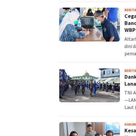
BERITA
Cega
Band
WBP
Alta
dini 
pemas
BERITA
Dank
Lana
TNI A
—LAM
Laut 
HUKUM 
Kesa