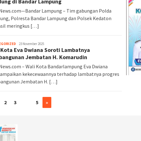
ung di Bandar Lampung
rNews.com—Bandar Lampung – Tim gabungan Polda
ung, Polresta Bandar Lampung dan Polsek Kedaton
sil meringkus […]
EGORIZED
Altarnews
23 November 2025
 Kota Eva Dwiana Soroti Lambatnya
bangunan Jembatan H. Komarudin
News.com – Wali Kota Bandarlampung Eva Dwiana
ampaikan kekecewaannya terhadap lambatnya progres
angunan Jembatan H. […]
2
3
…
5
»