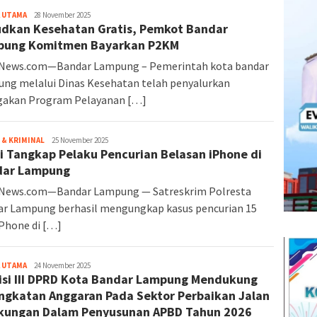
 UTAMA
Altarnews
28 November 2025
dkan Kesehatan Gratis, Pemkot Bandar
pung Komitmen Bayarkan P2KM
rNews.com—Bandar Lampung – Pemerintah kota bandar
ng melalui Dinas Kesehatan telah penyalurkan
gakan Program Pelayanan […]
& KRIMINAL
Altarnews
25 November 2025
si Tangkap Pelaku Pencurian Belasan iPhone di
dar Lampung
rNews.com—Bandar Lampung — Satreskrim Polresta
r Lampung berhasil mengungkap kasus pencurian 15
iPhone di […]
 UTAMA
Altarnews
24 November 2025
si III DPRD Kota Bandar Lampung Mendukung
ngkatan Anggaran Pada Sektor Perbaikan Jalan
kungan Dalam Penyusunan APBD Tahun 2026