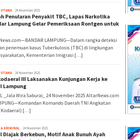
 UTAMA
Altarnews
24 November 2025
h Penularan Penyakit TBC, Lapas Narkotika
ar Lampung Gelar Pemeriksaan Rontgen untuk
rNews.com—BANDAR LAMPUNG—Dalam rangka deteksi
dan penemuan kasus Tuberkulosis (TBC) di lingkungan
yarakatan, Kementerian Imigrasi […]
 UTAMA
Altarnews
24 November 2025
odaeral III Laksanakan Kunjungan Kerja ke
l Lampung
L _Jala Wira Saburai_ 24 November 2025 AltarNews.com
PUNG—Komandan Komando Daerah TNI Angkatan
(Kodaeral) […]
& KRIMINAL
Altarnews
24 November 2025
l Diajak Berkebun, Motif Anak Bunuh Ayah