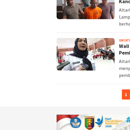
Kand
Alta
Lamp
berha
UNCAT
Wali
Pem
Altar
meny
pemb
1