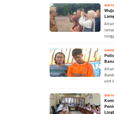
BERITA
Wuju
Lam
Alta
lampu
tung
HUKUM 
Poli
Ban
Alta
Banda
unit 
BERITA
Komi
Peni
Ling