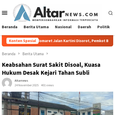
Loncat
ke
Menu
konten
Mobile
Beranda
Berita Utama
Nasional
Daerah
Politik
Indomaret Jalan Kartini Disorot, Pemkot Bandar Lampung Dimint
Konten Spesial
Beranda
Berita Utama
Keabsahan Surat Sakit Disoal, Kuasa
Hukum Desak Kejari Tahan Subli
Altarnews
24 November 2025
401 views