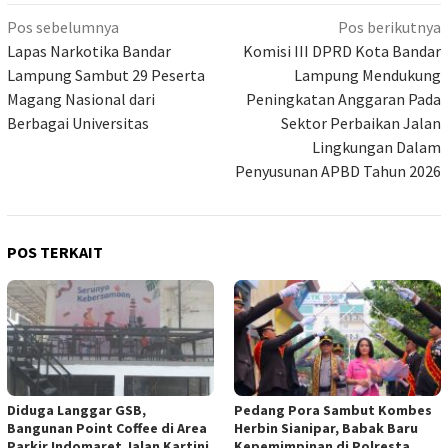
Navigasi
Pos sebelumnya
Pos berikutnya
pos
Lapas Narkotika Bandar
Komisi III DPRD Kota Bandar
Lampung Sambut 29 Peserta
Lampung Mendukung
Magang Nasional dari
Peningkatan Anggaran Pada
Berbagai Universitas
Sektor Perbaikan Jalan
Lingkungan Dalam
Penyusunan APBD Tahun 2026
POS TERKAIT
Diduga Langgar GSB,
Pedang Pora Sambut Kombes
Bangunan Point Coffee di Area
Herbin Sianipar, Babak Baru
Parkir Indomaret Jalan Kartini
Kepemimpinan di Polresta