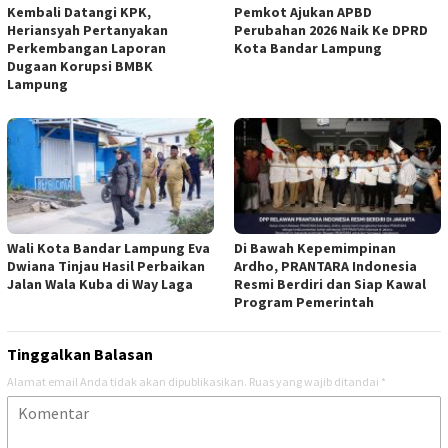
Kembali Datangi KPK,
Pemkot Ajukan APBD
Heriansyah Pertanyakan
Perubahan 2026 Naik Ke DPRD
Perkembangan Laporan
Kota Bandar Lampung
Dugaan Korupsi BMBK
Lampung
Wali Kota Bandar Lampung Eva
Di Bawah Kepemimpinan
Dwiana Tinjau Hasil Perbaikan
Ardho, PRANTARA Indonesia
Jalan Wala Kuba di Way Laga
Resmi Berdiri dan Siap Kawal
Program Pemerintah
Tinggalkan Balasan
Alamat email Anda tidak akan dipublikasikan.
Ruas yang wajib ditandai
*