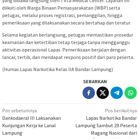
yang dibawa langsung oleh Tirta Medical Center. Layanan ini
diikuti oleh Warga Binaan Pemasyarakatan (WBP) serta
petugas, melalui proses registrasi, pemanggilan, hingga
pemeriksaan yang dilaksanakan secara bertahap dan teratur.
Selama kegiatan berlangsung, petugas memastikan prosedur
keamanan dan ketertiban tetap terjaga tanpa mengganggu
aktivitas operasional Lapas. Pemeriksaan berjalan dengan
lancar, tertib, dan mendapat respons positif dari para peserta.
(Humas Lapas Narkotika Kelas IIA Bandar Lampung)
SEBARKAN
Navigasi
Pos sebelumnya
Pos berikutnya
pos
Dankodaeral III Laksanakan
Lapas Narkotika Bandar
Kunjungan Kerja ke Lanal
Lampung Sambut 29 Peserta
Lampung
Magang Nasional dari