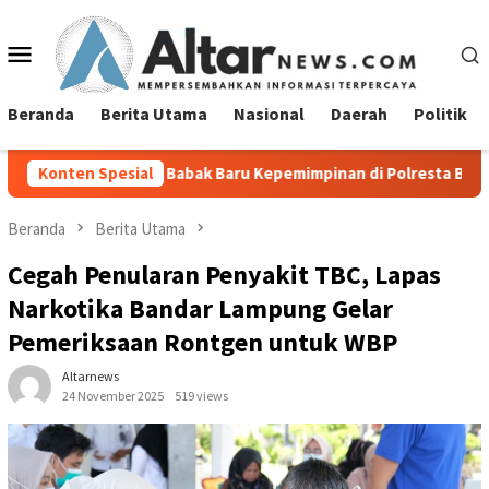
Loncat
ke
Menu
konten
Mobile
Beranda
Berita Utama
Nasional
Daerah
Politik
ar, Babak Baru Kepemimpinan di Polresta Bandar Lampung
Konten Spesial
Beranda
Berita Utama
Cegah Penularan Penyakit TBC, Lapas
Narkotika Bandar Lampung Gelar
Pemeriksaan Rontgen untuk WBP
Altarnews
24 November 2025
519 views