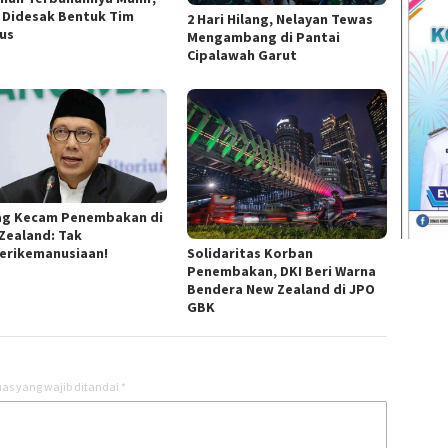
i Didesak Bentuk Tim
2 Hari Hilang, Nelayan Tewas
us
Mengambang di Pantai
Cipalawah Garut
g Kecam Penembakan di
Zealand: Tak
Solidaritas Korban
erikemanusiaan!
Penembakan, DKI Beri Warna
Bendera New Zealand di JPO
GBK
as yang wajib ditandai
*