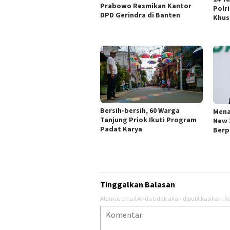
Prabowo Resmikan Kantor
Polr
DPD Gerindra di Banten
Khus
Bersih-bersih, 60 Warga
Mena
Tanjung Priok Ikuti Program
New 
Padat Karya
Berp
Tinggalkan Balasan
Alamat email Anda tidak akan dipublikasikan.
Ru