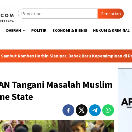
Pencarian
L
DAERAH
POLITIK
EKONOMI & BISNIS
HUKUM & KRIMINAL
in Sianipar, Babak Baru Kepemimpinan di Polresta Bandar Lam
AN Tangani Masalah Muslim
ne State