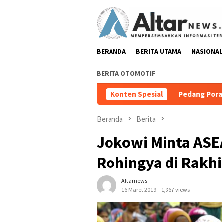
Loncat
ke
konten
BERANDA
BERITA UTAMA
NASIONA
BERITA OTOMOTIF
Pedang Pora Sambut Kombes Herb
Konten Spesial
Beranda
Berita
Jokowi Minta ASE
Rohingya di Rakhi
Altarnews
16 Maret 2019
1,367 views