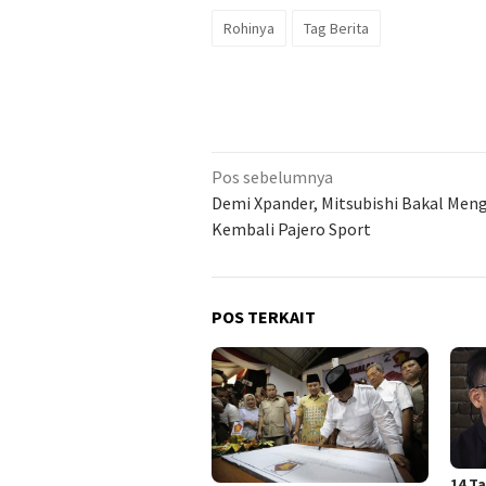
Rohinya
Tag Berita
Navigasi
Pos sebelumnya
pos
Demi Xpander, Mitsubishi Bakal Men
Kembali Pajero Sport
POS TERKAIT
14 T