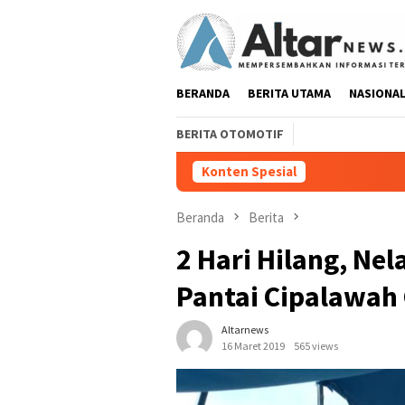
Loncat
ke
konten
BERANDA
BERITA UTAMA
NASIONA
BERITA OTOMOTIF
Konten Spesial
Pedang Pora Samb
Beranda
Berita
2 Hari Hilang, N
Pantai Cipalawah
Altarnews
16 Maret 2019
565 views