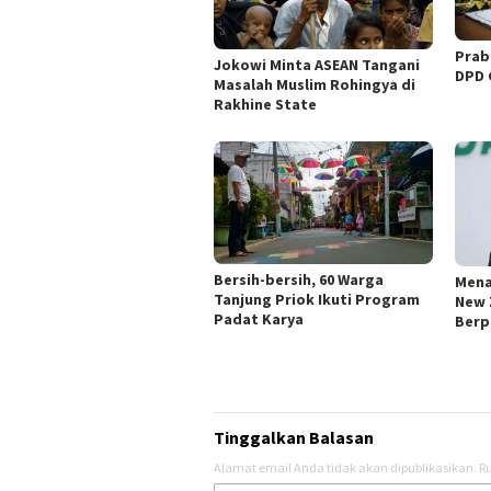
Prab
Jokowi Minta ASEAN Tangani
DPD 
Masalah Muslim Rohingya di
Rakhine State
Bersih-bersih, 60 Warga
Mena
Tanjung Priok Ikuti Program
New 
Padat Karya
Berp
Tinggalkan Balasan
Alamat email Anda tidak akan dipublikasikan.
Ru