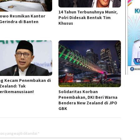
14 Tahun Terbunuhnya Munir,
owo Resmikan Kantor
Polri Didesak Bentuk Tim
Gerindra di Banten
Khusus
g Kecam Penembakan di
Zealand: Tak
Solidaritas Korban
erikemanusiaan!
Penembakan, DKI Beri Warna
Bendera New Zealand di JPO
GBK
as yang wajib ditandai
*