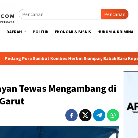
Pencarian
L
DAERAH
POLITIK
EKONOMI & BISNIS
HUKUM & KRIMINAL
ut Kombes Herbin Sianipar, Babak Baru Kepemimpinan di Polre
elayan Tewas Mengambang di
 Garut