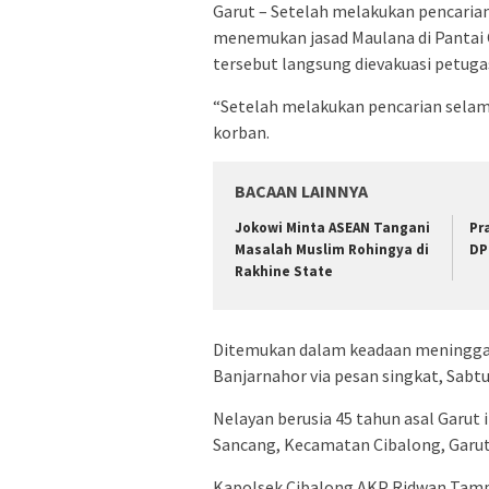
Garut – Setelah melakukan pencarian
menemukan jasad Maulana di Pantai 
tersebut langsung dievakuasi petuga
“Setelah melakukan pencarian sela
korban.
BACAAN LAINNYA
Jokowi Minta ASEAN Tangani
Pr
Masalah Muslim Rohingya di
DP
Rakhine State
Ditemukan dalam keadaan meninggal
Banjarnahor via pesan singkat, Sabtu
Nelayan berusia 45 tahun asal Garut i
Sancang, Kecamatan Cibalong, Garut,
Kapolsek Cibalong AKP Ridwan Tam