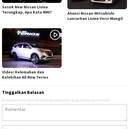
Sosok New Nissan Livina
Terungkap, Apa Kata NMI?
Aliansi Nissan-Mitsubishi
Luncurkan Livina Versi Mungil
Video: Kelemahan dan
Kelebihan All New Terios
Tinggalkan Balasan
Alamat email Anda tidak akan dipublikasikan.
Ruas yang wajib ditandai
*