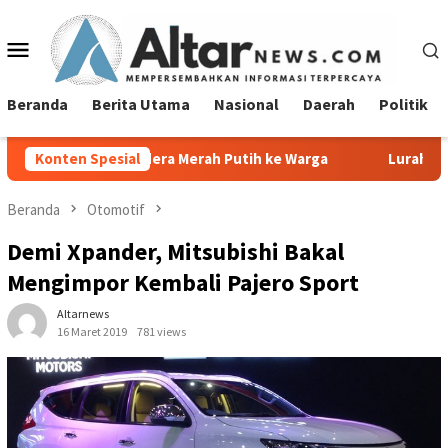
Loncat
ke
Menu
konten
Mobile
Beranda
Berita Utama
Nasional
Daerah
Politik
endera Merah Putih ke Warga
Konten Spesial
Lurah Tanjung Agung Raya S
Beranda
Otomotif
Demi Xpander, Mitsubishi Bakal
Mengimpor Kembali Pajero Sport
Altarnews
16 Maret 2019
781 views