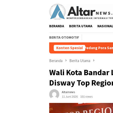
Loncat
ke
konten
BERANDA
BERITA UTAMA
NASIONA
BERITA OTOMOTIF
Pedang Pora Sambut Kombes Herbin Sia
Konten Spesial
Beranda
Berita Utama
Wali Kota Bandar
Disway Top Regio
Altarnews
11 Juni 2026
101 views