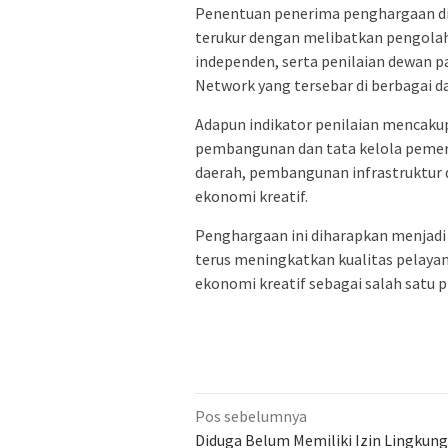
Penentuan penerima penghargaan dil
terukur dengan melibatkan pengolaha
independen, serta penilaian dewan p
Network yang tersebar di berbagai da
Adapun indikator penilaian mencakup 
pembangunan dan tata kelola pemeri
daerah, pembangunan infrastruktur
ekonomi kreatif.
Penghargaan ini diharapkan menjad
terus meningkatkan kualitas pelay
ekonomi kreatif sebagai salah satu
Navigasi
Pos sebelumnya
pos
Diduga Belum Memiliki Izin Lingkun