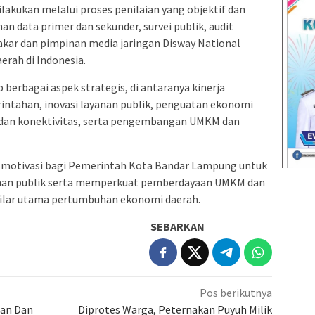
akukan melalui proses penilaian yang objektif dan
n data primer dan sekunder, survei publik, audit
akar dan pimpinan media jaringan Disway National
erah di Indonesia.
berbagai aspek strategis, di antaranya kinerja
ntahan, inovasi layanan publik, penguatan ekonomi
 dan konektivitas, serta pengembangan UMKM dan
i motivasi bagi Pemerintah Kota Bandar Lampung untuk
anan publik serta memperkuat pemberdayaan UMKM dan
 pilar utama pertumbuhan ekonomi daerah.
SEBARKAN
Pos berikutnya
gan Dan
Diprotes Warga, Peternakan Puyuh Milik