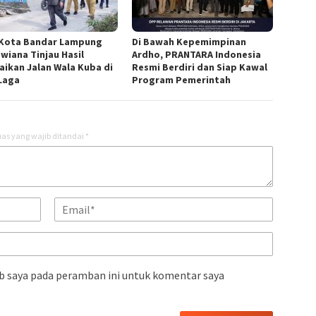
 Kota Bandar Lampung
Di Bawah Kepemimpinan
Dwiana Tinjau Hasil
Ardho, PRANTARA Indonesia
aikan Jalan Wala Kuba di
Resmi Berdiri dan Siap Kawal
Laga
Program Pemerintah
as yang wajib ditandai
*
b saya pada peramban ini untuk komentar saya