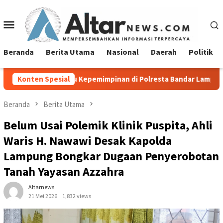
Loncat
ke
Menu
konten
Mobile
Beranda
Berita Utama
Nasional
Daerah
Politik
emimpinan di Polresta Bandar Lampung
Konten Spesial
Pemprov Lampung
Beranda
Berita Utama
Belum Usai Polemik Klinik Puspita, Ahli
Waris H. Nawawi Desak Kapolda
Lampung Bongkar Dugaan Penyerobotan
Tanah Yayasan Azzahra
Altarnews
21 Mei 2026
1,832 views