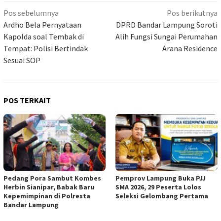
Navigasi
Pos sebelumnya
Pos berikutnya
pos
Ardho Bela Pernyataan
DPRD Bandar Lampung Soroti
Kapolda soal Tembak di
Alih Fungsi Sungai Perumahan
Tempat: Polisi Bertindak
Arana Residence
Sesuai SOP
POS TERKAIT
Pedang Pora Sambut Kombes
Pemprov Lampung Buka PJJ
Herbin Sianipar, Babak Baru
SMA 2026, 29 Peserta Lolos
Kepemimpinan di Polresta
Seleksi Gelombang Pertama
Bandar Lampung