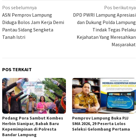
Navigasi
Pos sebelumnya
Pos berikutnya
pos
ASN Pemprov Lampung
DPD PWRI Lampung Apresiasi
Diduga Bolos Jam Kerja Demi
dan Dukung Polda Lampung
Pantau Sidang Sengketa
Tindak Tegas Pelaku
Tanah Istri
Kejahatan Yang Meresahkan
Masyarakat
POS TERKAIT
Pedang Pora Sambut Kombes
Pemprov Lampung Buka PJJ
Herbin Sianipar, Babak Baru
SMA 2026, 29 Peserta Lolos
Kepemimpinan di Polresta
Seleksi Gelombang Pertama
Bandar Lampung