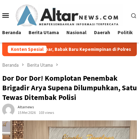
Loncat
ke
Menu
konten
Mobile
Beranda
Berita Utama
Nasional
Daerah
Politik
nipar, Babak Baru Kepemimpinan di Polresta Bandar Lampung
Konten Spesial
Beranda
Berita Utama
Dor Dor Dor! Komplotan Penembak
Brigadir Arya Supena Dilumpuhkan, Satu
Tewas Ditembak Polisi
Altarnews
15 Mei 2026
103 views