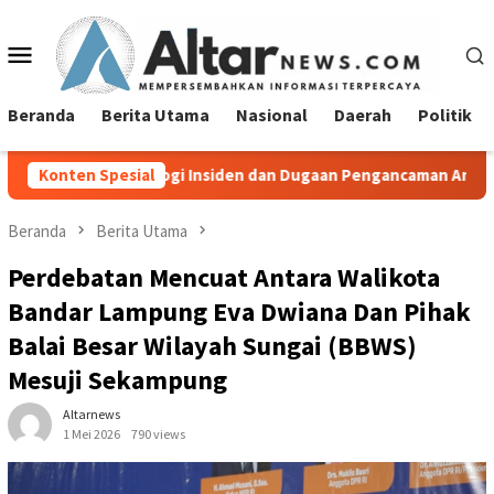
Loncat
ke
Menu
konten
Mobile
Beranda
Berita Utama
Nasional
Daerah
Politik
logi Insiden dan Dugaan Pengancaman Antarwarga
Konten Spesial
Diduga 
Beranda
Berita Utama
Perdebatan Mencuat Antara Walikota
Bandar Lampung Eva Dwiana Dan Pihak
Balai Besar Wilayah Sungai (BBWS)
Mesuji Sekampung
Altarnews
1 Mei 2026
790 views