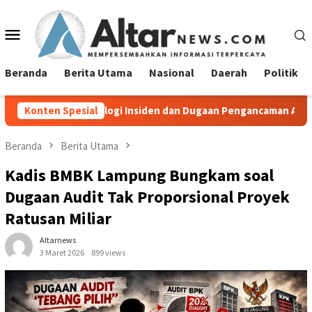
Loncat
ke
Menu
konten
Mobile
Beranda
Berita Utama
Nasional
Daerah
Politik
ologi Insiden dan Dugaan Pengancaman Antarwarga
Konten Spesial
Didug
Beranda
Berita Utama
Kadis BMBK Lampung Bungkam soal
Dugaan Audit Tak Proporsional Proyek
Ratusan Miliar
Altarnews
3 Maret 2026
899 views