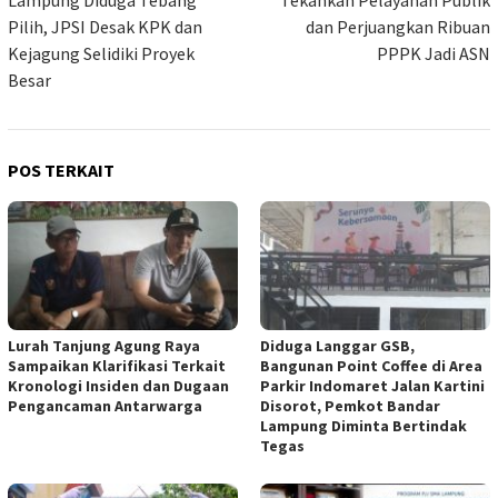
Lampung Diduga Tebang
Tekankan Pelayanan Publik
Pilih, JPSI Desak KPK dan
dan Perjuangkan Ribuan
Kejagung Selidiki Proyek
PPPK Jadi ASN
Besar
POS TERKAIT
Lurah Tanjung Agung Raya
Diduga Langgar GSB,
Sampaikan Klarifikasi Terkait
Bangunan Point Coffee di Area
Kronologi Insiden dan Dugaan
Parkir Indomaret Jalan Kartini
Pengancaman Antarwarga
Disorot, Pemkot Bandar
Lampung Diminta Bertindak
Tegas