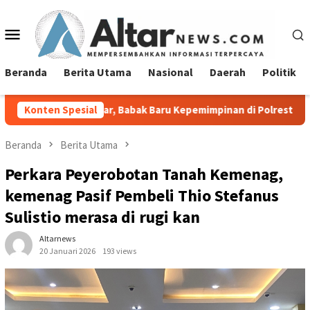
Loncat
ke
Menu
konten
Mobile
Beranda
Berita Utama
Nasional
Daerah
Politik
ipar, Babak Baru Kepemimpinan di Polresta Bandar Lampung
Konten Spesial
Beranda
Berita Utama
Perkara Peyerobotan Tanah Kemenag,
kemenag Pasif Pembeli Thio Stefanus
Sulistio merasa di rugi kan
Altarnews
20 Januari 2026
193 views