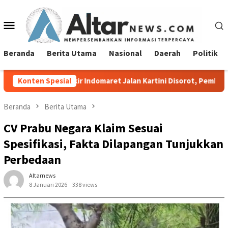
Loncat
ke
Menu
konten
Mobile
Beranda
Berita Utama
Nasional
Daerah
Politik
r Indomaret Jalan Kartini Disorot, Pemkot Bandar Lampung Dimin
Konten Spesial
Beranda
Berita Utama
CV Prabu Negara Klaim Sesuai
Spesifikasi, Fakta Dilapangan Tunjukkan
Perbedaan
Altarnews
8 Januari 2026
338 views