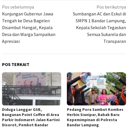
Navigasi
Pos sebelumnya
Pos berikutnya
pos
Kunjungan Gubernur Jawa
Sumbangan AC dan Eskul di
Tengah ke Desa Bagelen
SMPN 1 Bandar Lampung,
Disambut Hangat, Kepala
Kepala Sekolah Tegaskan
Desa dan Warga Sampaikan
Semua Sukarela dan
Apresiasi
Transparan
POS TERKAIT
Diduga Langgar GSB,
Pedang Pora Sambut Kombes
Bangunan Point Coffee di Area
Herbin Sianipar, Babak Baru
Parkir Indomaret Jalan Kartini
Kepemimpinan di Polresta
Disorot, Pemkot Bandar
Bandar Lampung