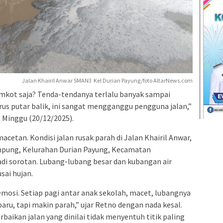
Jalan Khairil Anwar SMAN3 Kel Durian Payung/foto AltarNews.com
mkot saja? Tenda-tendanya terlalu banyak sampai
rus putar balik, ini sangat mengganggu pengguna jalan,”
Minggu (20/12/2025).
cetan. Kondisi jalan rusak parah di Jalan Khairil Anwar,
pung, Kelurahan Durian Payung, Kecamatan
di sorotan. Lubang-lubang besar dan kubangan air
sai hujan.
emosi. Setiap pagi antar anak sekolah, macet, lubangnya
 baru, tapi makin parah,” ujar Retno dengan nada kesal.
baikan jalan yang dinilai tidak menyentuh titik paling