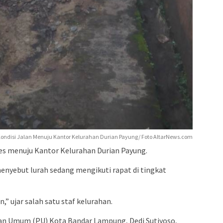
ondisi Jalan Menuju Kantor Kelurahan Durian Payung/ Foto AltarNews.com
ses menuju Kantor Kelurahan Durian Payung.
menyebut lurah sedang mengikuti rapat di tingkat
,” ujar salah satu staf kelurahan.
aan Umum (PU) Kota Bandar Lampung, Dedi Sutiyoso,