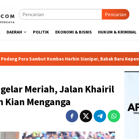
Pencarian
L
DAERAH
POLITIK
EKONOMI & BISNIS
HUKUM & KRIMINAL
rbin Sianipar, Babak Baru Kepemimpinan di Polresta Bandar L
gelar Meriah, Jalan Khairil
h Kian Menganga