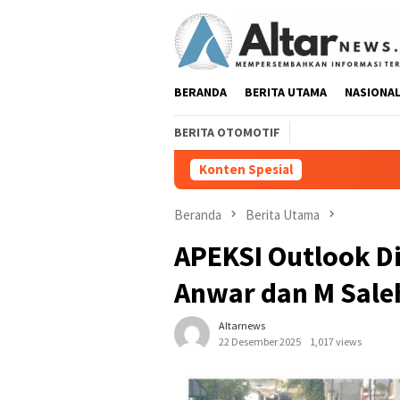
Loncat
ke
konten
BERANDA
BERITA UTAMA
NASIONA
BERITA OTOMOTIF
Konten Spesial
Pedang Pora Sambut Kombes He
Beranda
Berita Utama
APEKSI Outlook Di
Anwar dan M Sale
Altarnews
22 Desember 2025
1,017 views