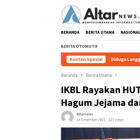
Loncat
ke
konten
BERANDA
BERITA UTAMA
NASIONA
BERITA OTOMOTIF
Diduga Langgar GSB, Bangunan Point 
Konten Spesial
Beranda
Berita Utama
IKBL Rayakan HUT 
Hagum Jejama da
Altarnews
14 Desember 2025
221 views