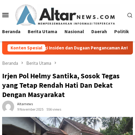
Loncat
ke
Menu
konten
Mobile
Beranda
Berita Utama
Nasional
Daerah
Politik
 Insiden dan Dugaan Pengancaman Antarwarga
Konten Spesial
Diduga Lang
Beranda
Berita Utama
Irjen Pol Helmy Santika, Sosok Tegas
yang Tetap Rendah Hati Dan Dekat
Dengan Masyarakat
Altarnews
9 November 2025
556 views