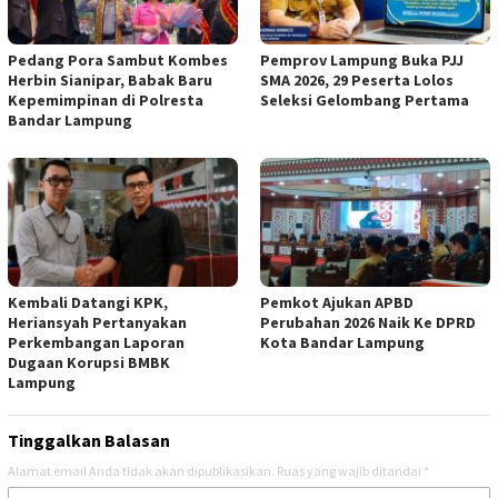
Pedang Pora Sambut Kombes
Pemprov Lampung Buka PJJ
Herbin Sianipar, Babak Baru
SMA 2026, 29 Peserta Lolos
Kepemimpinan di Polresta
Seleksi Gelombang Pertama
Bandar Lampung
Kembali Datangi KPK,
Pemkot Ajukan APBD
Heriansyah Pertanyakan
Perubahan 2026 Naik Ke DPRD
Perkembangan Laporan
Kota Bandar Lampung
Dugaan Korupsi BMBK
Lampung
Tinggalkan Balasan
Alamat email Anda tidak akan dipublikasikan.
Ruas yang wajib ditandai
*