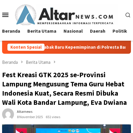
Loncat
ke
Menu
konten
Mobile
Beranda
Berita Utama
Nasional
Daerah
Politik
abak Baru Kepemimpinan di Polresta Bandar Lampung
Konten Spesial
Pem
Beranda
Berita Utama
Fest Kreasi GTK 2025 se-Provinsi
Lampung Mengusung Tema Guru Hebat
Indonesia Kuat, Secara Resmi Dibuka
Wali Kota Bandar Lampung, Eva Dwiana
Altarnews
8 November 2025
651 views