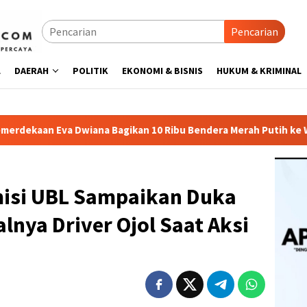
Pencarian
L
DAERAH
POLITIK
EKONOMI & BISNIS
HUKUM & KRIMINAL
an 10 Ribu Bendera Merah Putih ke Warga
Lurah Tanjung
isi UBL Sampaikan Duka
lnya Driver Ojol Saat Aksi