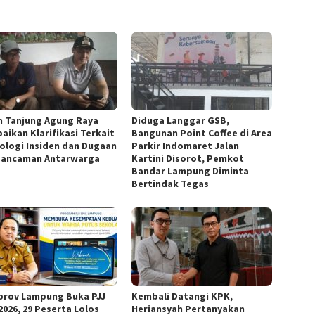
h Tanjung Agung Raya
Diduga Langgar GSB,
aikan Klarifikasi Terkait
Bangunan Point Coffee di Area
ologi Insiden dan Dugaan
Parkir Indomaret Jalan
ancaman Antarwarga
Kartini Disorot, Pemkot
Bandar Lampung Diminta
Bertindak Tegas
rov Lampung Buka PJJ
Kembali Datangi KPK,
2026, 29 Peserta Lolos
Heriansyah Pertanyakan