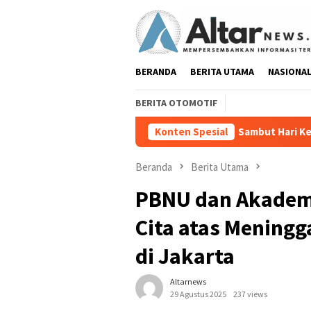
Loncat
ke
konten
BERANDA
BERITA UTAMA
NASIONA
BERITA OTOMOTIF
Sambut Hari Kemerdekaan Eva Dwiana Bagik
Konten Spesial
Beranda
Berita Utama
PBNU dan Akadem
Cita atas Meningga
di Jakarta
Altarnews
29 Agustus 2025
237 views