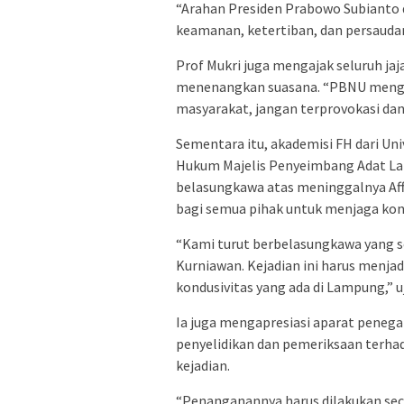
“Arahan Presiden Prabowo Subianto da
keamanan, ketertiban, dan persaudar
Prof Mukri juga mengajak seluruh jaj
menenangkan suasana. “PBNU mengaj
masyarakat, jangan terprovokasi dan 
Sementara itu, akademisi FH dari Un
Hukum Majelis Penyeimbang Adat La
belasungkawa atas meninggalnya Aff
bagi semua pihak untuk menjaga kond
“Kami turut berbelasungkawa yang 
Kurniawan. Kejadian ini harus menja
kondusivitas yang ada di Lampung,” uj
Ia juga mengapresiasi aparat pene
penyelidikan dan pemeriksaan terhad
kejadian.
“Penanganannya harus dilakukan seca