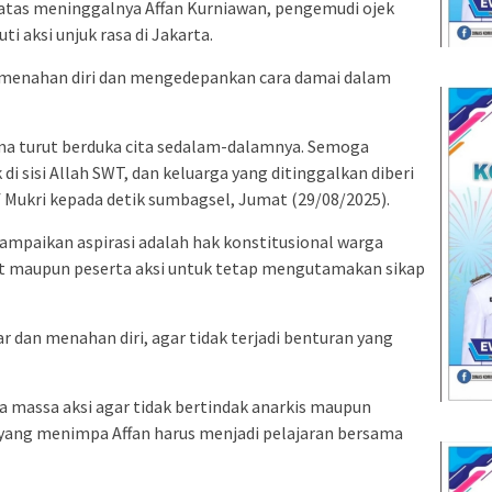
tas meninggalnya Affan Kurniawan, pengemudi ojek
ti aksi unjuk rasa di Jakarta.
 menahan diri dan mengedepankan cara damai dalam
ma turut berduka cita sedalam-dalamnya. Semoga
 sisi Allah SWT, dan keluarga yang ditinggalkan diberi
f Mukri kepada detik sumbagsel, Jumat (29/08/2025).
paikan aspirasi adalah hak konstitusional warga
t maupun peserta aksi untuk tetap mengutamakan sikap
 dan menahan diri, agar tidak terjadi benturan yang
 massa aksi agar tidak bertindak anarkis maupun
 yang menimpa Affan harus menjadi pelajaran bersama