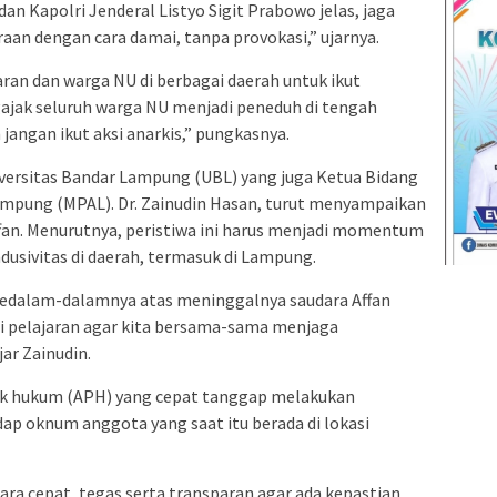
n Kapolri Jenderal Listyo Sigit Prabowo jelas, jaga
aan dengan cara damai, tanpa provokasi,” ujarnya.
aran dan warga NU di berbagai daerah untuk ikut
ak seluruh warga NU menjadi peneduh di tengah
jangan ikut aksi anarkis,” pungkasnya.
iversitas Bandar Lampung (UBL) yang juga Ketua Bidang
mpung (MPAL). Dr. Zainudin Hasan, turut menyampaikan
an. Menurutnya, peristiwa ini harus menjadi momentum
usivitas di daerah, termasuk di Lampung.
sedalam-dalamnya atas meninggalnya saudara Affan
di pelajaran agar kita bersama-sama menjaga
ar Zainudin.
gak hukum (APH) yang cepat tanggap melakukan
ap oknum anggota yang saat itu berada di lokasi
ra cepat, tegas serta transparan agar ada kepastian