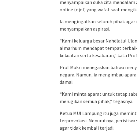
menyampaikan duka cita mendalam a
online (ojol) yang wafat saat mengiku
Ia mengingatkan seluruh pihak agar
menyampaikan aspirasi.
“Kami keluarga besar Nahdlatul Ula
almarhum mendapat tempat terbaik di
kekuatan serta kesabaran,” kata Pro
Prof Mukri menegaskan bahwa menyam
negara. Namun, ia mengimbau apara
damai.
“Kami minta aparat untuk tetap sabar
merugikan semua pihak,” tegasnya.
Ketua MUI Lampung itu juga meminta
terprovokasi. Menurutnya, peristiwa
agar tidak kembali terjadi.