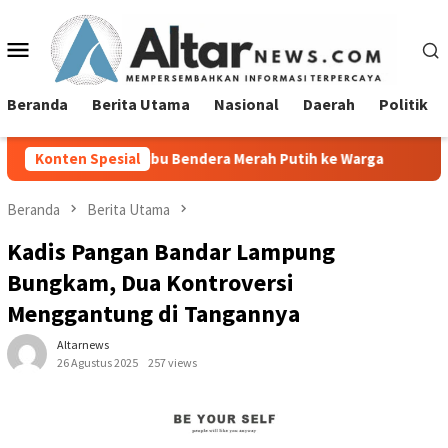
Loncat
ke
Menu
konten
Mobile
Beranda
Berita Utama
Nasional
Daerah
Politik
bu Bendera Merah Putih ke Warga
Konten Spesial
Lurah Tanjung Agung Ra
Beranda
Berita Utama
Kadis Pangan Bandar Lampung
Bungkam, Dua Kontroversi
Menggantung di Tangannya
Altarnews
26 Agustus 2025
257 views