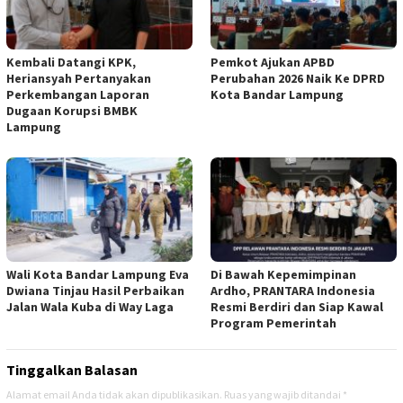
Kembali Datangi KPK,
Pemkot Ajukan APBD
Heriansyah Pertanyakan
Perubahan 2026 Naik Ke DPRD
Perkembangan Laporan
Kota Bandar Lampung
Dugaan Korupsi BMBK
Lampung
Wali Kota Bandar Lampung Eva
Di Bawah Kepemimpinan
Dwiana Tinjau Hasil Perbaikan
Ardho, PRANTARA Indonesia
Jalan Wala Kuba di Way Laga
Resmi Berdiri dan Siap Kawal
Program Pemerintah
Tinggalkan Balasan
Alamat email Anda tidak akan dipublikasikan.
Ruas yang wajib ditandai
*