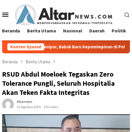
Loncat
ke
Menu
konten
Mobile
Beranda
Berita Utama
Nasional
Daerah
Politik
ianipar, Babak Baru Kepemimpinan di Polresta Bandar Lampung
Konten Spesial
Beranda
Berita Utama
RSUD Abdul Moeloek Tegaskan Zero
Tolerance Pungli, Seluruh Hospitalia
Akan Teken Fakta Integritas
Altarnews
22 Agustus 2025
333 views