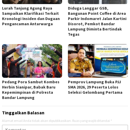
Lurah Tanjung Agung Raya
Diduga Langgar GSB,
Sampaikan Klarifikasi Terkait
Bangunan Point Coffee di Area
Kronologi Insiden dan Dugaan
Parkir Indomaret Jalan Kartini
Pengancaman Antarwarga
Disorot, Pemkot Bandar
Lampung Diminta Bertindak
Tegas
Pedang Pora Sambut Kombes
Pemprov Lampung Buka PJJ
Herbin Sianipar, Babak Baru
SMA 2026, 29 Peserta Lolos
Kepemimpinan di Polresta
Seleksi Gelombang Pertama
Bandar Lampung
Tinggalkan Balasan
Alamat email Anda tidak akan dipublikasikan.
Ruas yang wajib ditandai
*