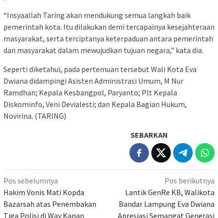
“Insyaallah Taring akan mendukung semua langkah baik
pemerintah kota. Itu dilakukan demi tercapainya kesejahteraan
masyarakat, serta terciptanya keterpaduan antara pemerintah
dan masyarakat dalam mewujudkan tujuan negara,” kata dia.
Seperti diketahui, pada pertemuan tersebut Wali Kota Eva
Dwiana didampingi Asisten Administrasi Umum, M Nur
Ramdhan; Kepala Kesbangpol, Paryanto; Plt Kepala
Diskominfo, Veni Devialesti; dan Kepala Bagian Hukum,
Novirina. (TARING)
SEBARKAN
Navigasi
Pos sebelumnya
Pos berikutnya
pos
Hakim Vonis Mati Kopda
Lantik GenRe KB, Walikota
Bazarsah atas Penembakan
Bandar Lampung Eva Dwiana
Tiga Polisi di Way Kanan
Apresiasi Semangat Generasi