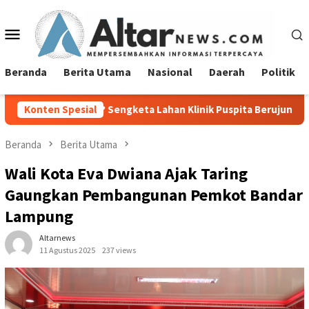
Loncat
ke
Menu
konten
Mobile
Beranda
Berita Utama
Nasional
Daerah
Politik
? Sengketa Lahan Klinik Puspita Berujung NO
Konten Spesial
Sambut Hari
Beranda
Berita Utama
Wali Kota Eva Dwiana Ajak Taring
Gaungkan Pembangunan Pemkot Bandar
Lampung
Altarnews
11 Agustus 2025
237 views