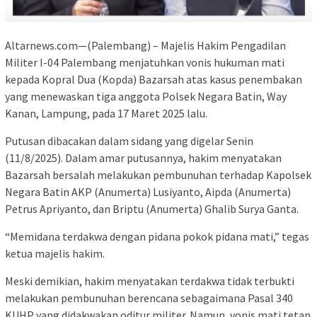
Altarnews.com—(Palembang) – Majelis Hakim Pengadilan
Militer I-04 Palembang menjatuhkan vonis hukuman mati
kepada Kopral Dua (Kopda) Bazarsah atas kasus penembakan
yang menewaskan tiga anggota Polsek Negara Batin, Way
Kanan, Lampung, pada 17 Maret 2025 lalu.
Putusan dibacakan dalam sidang yang digelar Senin
(11/8/2025). Dalam amar putusannya, hakim menyatakan
Bazarsah bersalah melakukan pembunuhan terhadap Kapolsek
Negara Batin AKP (Anumerta) Lusiyanto, Aipda (Anumerta)
Petrus Apriyanto, dan Briptu (Anumerta) Ghalib Surya Ganta.
“Memidana terdakwa dengan pidana pokok pidana mati,” tegas
ketua majelis hakim.
Meski demikian, hakim menyatakan terdakwa tidak terbukti
melakukan pembunuhan berencana sebagaimana Pasal 340
KUHP yang didakwakan oditur militer. Namun, vonis mati tetap