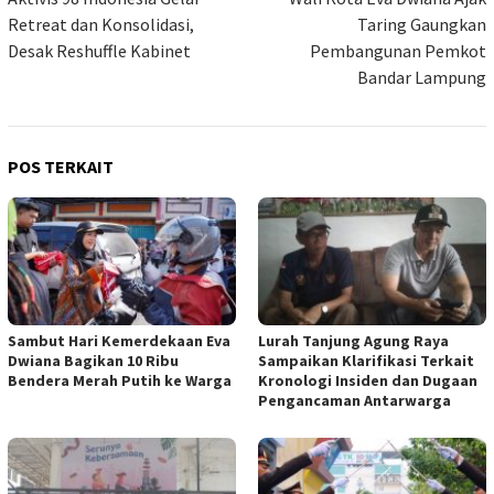
pos
Retreat dan Konsolidasi,
Taring Gaungkan
Desak Reshuffle Kabinet
Pembangunan Pemkot
Bandar Lampung
POS TERKAIT
Sambut Hari Kemerdekaan Eva
Lurah Tanjung Agung Raya
Dwiana Bagikan 10 Ribu
Sampaikan Klarifikasi Terkait
Bendera Merah Putih ke Warga
Kronologi Insiden dan Dugaan
Pengancaman Antarwarga