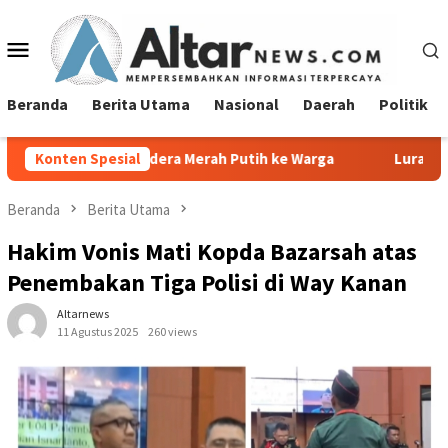
Loncat
ke
Menu
konten
Mobile
Beranda
Berita Utama
Nasional
Daerah
Politik
a Merah Putih ke Warga
Konten Spesial
Lurah Tanjung Agung Raya Sampa
Beranda
Berita Utama
Hakim Vonis Mati Kopda Bazarsah atas
Penembakan Tiga Polisi di Way Kanan
Altarnews
11 Agustus 2025
260 views