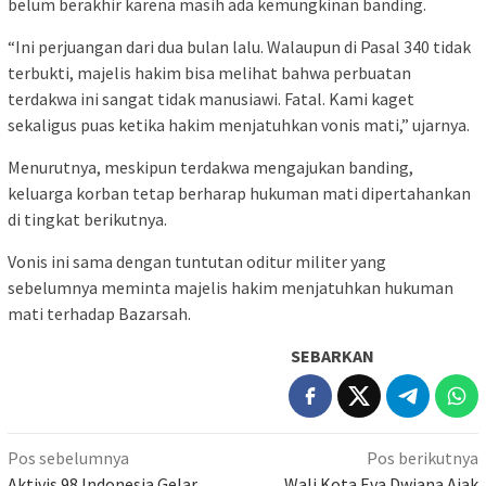
belum berakhir karena masih ada kemungkinan banding.
“Ini perjuangan dari dua bulan lalu. Walaupun di Pasal 340 tidak
terbukti, majelis hakim bisa melihat bahwa perbuatan
terdakwa ini sangat tidak manusiawi. Fatal. Kami kaget
sekaligus puas ketika hakim menjatuhkan vonis mati,” ujarnya.
Menurutnya, meskipun terdakwa mengajukan banding,
keluarga korban tetap berharap hukuman mati dipertahankan
di tingkat berikutnya.
Vonis ini sama dengan tuntutan oditur militer yang
sebelumnya meminta majelis hakim menjatuhkan hukuman
mati terhadap Bazarsah.
SEBARKAN
Navigasi
Pos sebelumnya
Pos berikutnya
Aktivis 98 Indonesia Gelar
Wali Kota Eva Dwiana Ajak