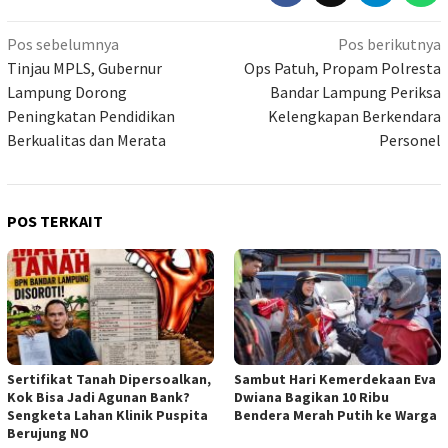
Navigasi
Pos sebelumnya
Pos berikutnya
pos
Tinjau MPLS, Gubernur
Ops Patuh, Propam Polresta
Lampung Dorong
Bandar Lampung Periksa
Peningkatan Pendidikan
Kelengkapan Berkendara
Berkualitas dan Merata
Personel
POS TERKAIT
Sertifikat Tanah Dipersoalkan,
Sambut Hari Kemerdekaan Eva
Kok Bisa Jadi Agunan Bank?
Dwiana Bagikan 10 Ribu
Sengketa Lahan Klinik Puspita
Bendera Merah Putih ke Warga
Berujung NO