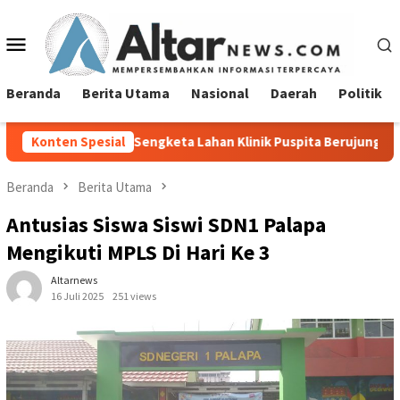
Loncat
ke
Menu
konten
Mobile
Beranda
Berita Utama
Nasional
Daerah
Politik
ngketa Lahan Klinik Puspita Berujung NO
Konten Spesial
Sambut Hari Ke
Beranda
Berita Utama
Antusias Siswa Siswi SDN1 Palapa
Mengikuti MPLS Di Hari Ke 3
Altarnews
16 Juli 2025
251 views