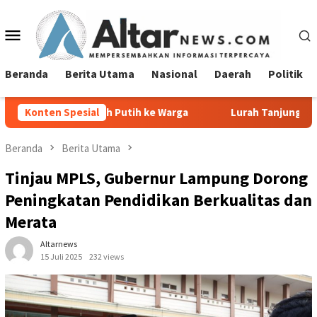
Loncat
ke
Menu
konten
Mobile
Beranda
Berita Utama
Nasional
Daerah
Politik
h Putih ke Warga
Konten Spesial
Lurah Tanjung Agung Raya Sampaikan K
Beranda
Berita Utama
Tinjau MPLS, Gubernur Lampung Dorong
Peningkatan Pendidikan Berkualitas dan
Merata
Altarnews
15 Juli 2025
232 views