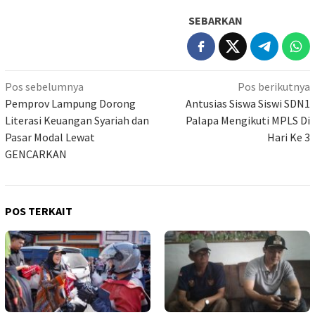
SEBARKAN
Navigasi
Pos sebelumnya
Pos berikutnya
pos
Pemprov Lampung Dorong
Antusias Siswa Siswi SDN1
Literasi Keuangan Syariah dan
Palapa Mengikuti MPLS Di
Pasar Modal Lewat
Hari Ke 3
GENCARKAN
POS TERKAIT