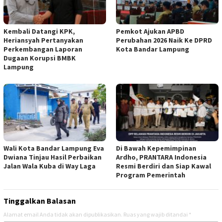
Kembali Datangi KPK,
Pemkot Ajukan APBD
Heriansyah Pertanyakan
Perubahan 2026 Naik Ke DPRD
Perkembangan Laporan
Kota Bandar Lampung
Dugaan Korupsi BMBK
Lampung
Wali Kota Bandar Lampung Eva
Di Bawah Kepemimpinan
Dwiana Tinjau Hasil Perbaikan
Ardho, PRANTARA Indonesia
Jalan Wala Kuba di Way Laga
Resmi Berdiri dan Siap Kawal
Program Pemerintah
Tinggalkan Balasan
Alamat email Anda tidak akan dipublikasikan.
Ruas yang wajib ditandai
*