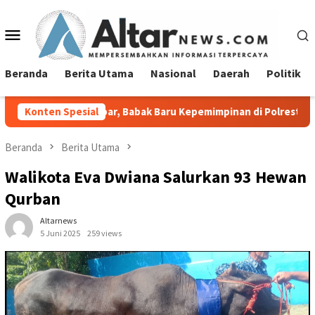
Loncat
ke
Menu
konten
Mobile
Beranda
Berita Utama
Nasional
Daerah
Politik
anipar, Babak Baru Kepemimpinan di Polresta Bandar Lampung
Konten Spesial
Beranda
Berita Utama
Walikota Eva Dwiana Salurkan 93 Hewan
Qurban
Altarnews
5 Juni 2025
259 views