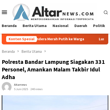
Loncat
ke
Menu
konten
Mobile
Beranda
Berita Utama
Nasional
Daerah
Politik
endera Merah Putih ke Warga
Konten Spesial
Lurah Tanjung Agung Raya 
Beranda
Berita Utama
Polresta Bandar Lampung Siagakan 331
Personel, Amankan Malam Takbir Idul
Adha
Altarnews
5 Juni 2025
240 views