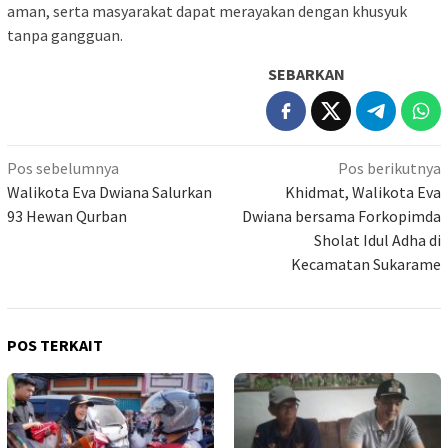
aman, serta masyarakat dapat merayakan dengan khusyuk
tanpa gangguan.
SEBARKAN
Navigasi
Pos sebelumnya
Pos berikutnya
pos
Walikota Eva Dwiana Salurkan
Khidmat, Walikota Eva
93 Hewan Qurban
Dwiana bersama Forkopimda
Sholat Idul Adha di
Kecamatan Sukarame
POS TERKAIT