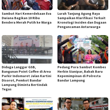
Sambut Hari Kemerdekaan Eva
Lurah Tanjung Agung Raya
Dwiana Bagikan 10 Ribu
Sampaikan Klarifikasi Terkait
Bendera Merah Putih ke Warga
Kronologi Insiden dan Dugaan
Pengancaman Antarwarga
Diduga Langgar GSB,
Pedang Pora Sambut Kombes
Bangunan Point Coffee di Area
Herbin Sianipar, Babak Baru
Parkir Indomaret Jalan Kartini
Kepemimpinan di Polresta
Disorot, Pemkot Bandar
Bandar Lampung
Lampung Diminta Bertindak
Tegas