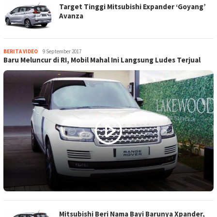
Target Tinggi Mitsubishi Expander ‘Goyang’
Avanza
BERITA VIDEO
Altarnews
9 September 2017
Baru Meluncur di RI, Mobil Mahal Ini Langsung Ludes Terjual
Mitsubishi Beri Nama Bayi Barunya Xpander,