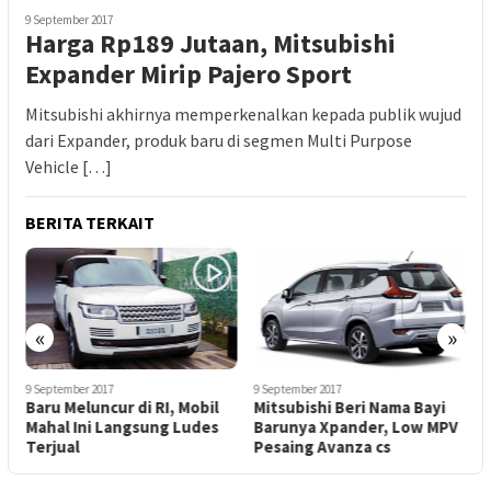
9 September 2017
Harga Rp189 Jutaan, Mitsubishi
Expander Mirip Pajero Sport
Mitsubishi akhirnya memperkenalkan kepada publik wujud
dari Expander, produk baru di segmen Multi Purpose
Vehicle […]
BERITA TERKAIT
«
»
9 September 2017
9 September 2017
9
Baru Meluncur di RI, Mobil
Mitsubishi Beri Nama Bayi
T
Mahal Ini Langsung Ludes
Barunya Xpander, Low MPV
E
Terjual
Pesaing Avanza cs