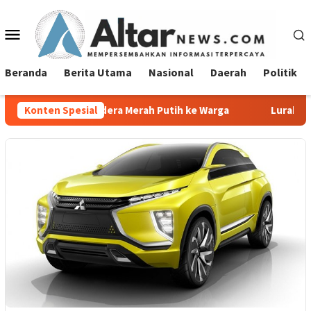
Loncat
ke
Menu
konten
Mobile
Beranda
Berita Utama
Nasional
Daerah
Politik
endera Merah Putih ke Warga
Konten Spesial
Lurah Tanjung Agung Raya 