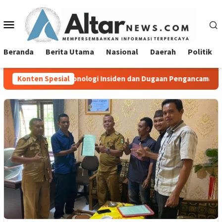
Loncat
ke
Menu
konten
Mobile
Beranda
Berita Utama
Nasional
Daerah
Politik
it Kronologi Insiden dan Dugaan Pengancaman Antarwarga
Konten Spesial