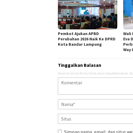
Pemkot Ajukan APBD
Wali
Perubahan 2026 Naik Ke DPRD
Eva 
Kota Bandar Lampung
Perb
Way 
Tinggalkan Balasan
Alamat email Anda tidak akan dipublikasikan.
Ru
Simpan nama, email, dan situs we