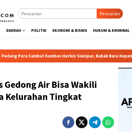
Pencarian
L
DAERAH
POLITIK
EKONOMI & BISNIS
HUKUM & KRIMINAL
mbut Kombes Herbin Sianipar, Babak Baru Kepemimpinan di Pol
 Gedong Air Bisa Wakili
 Kelurahan Tingkat