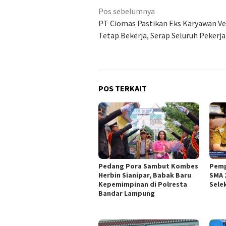
Navigasi
Pos sebelumnya
pos
PT Ciomas Pastikan Eks Karyawan V
Tetap Bekerja, Serap Seluruh Pekerj
POS TERKAIT
Pedang Pora Sambut Kombes
Pemp
Herbin Sianipar, Babak Baru
SMA 
Kepemimpinan di Polresta
Sele
Bandar Lampung