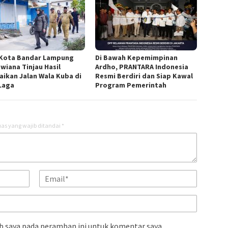
 Kota Bandar Lampung
Di Bawah Kepemimpinan
Dwiana Tinjau Hasil
Ardho, PRANTARA Indonesia
aikan Jalan Wala Kuba di
Resmi Berdiri dan Siap Kawal
Laga
Program Pemerintah
as yang wajib ditandai
*
b saya pada peramban ini untuk komentar saya