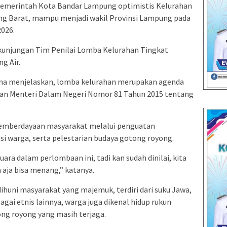
erintah Kota Bandar Lampung optimistis Kelurahan
ng Barat, mampu menjadi wakil Provinsi Lampung pada
026.
kunjungan Tim Penilai Lomba Kelurahan Tingkat
g Air.
na menjelaskan, lomba kelurahan merupakan agenda
an Menteri Dalam Negeri Nomor 81 Tahun 2015 tentang
pemberdayaan masyarakat melalui penguatan
i warga, serta pelestarian budaya gotong royong.
ara dalam perlombaan ini, tadi kan sudah dinilai, kita
aja bisa menang,” katanya.
huni masyarakat yang majemuk, terdiri dari suku Jawa,
gai etnis lainnya, warga juga dikenal hidup rukun
ng royong yang masih terjaga.