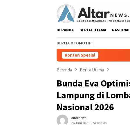
Loncat
ke
konten
BERANDA
BERITA UTAMA
NASIONA
BERITA OTOMOTIF
Konten Spesial
Pedang Pora Sa
Beranda
Berita Utama
Bunda Eva Optimis
Lampung di Lomba
Nasional 2026
Altarnews
26 Juni 2026
248 views