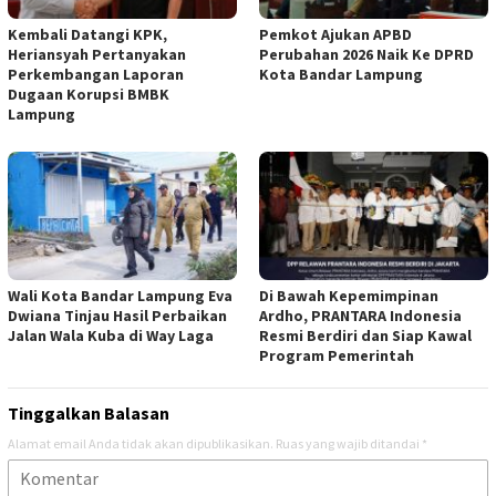
Kembali Datangi KPK,
Pemkot Ajukan APBD
Heriansyah Pertanyakan
Perubahan 2026 Naik Ke DPRD
Perkembangan Laporan
Kota Bandar Lampung
Dugaan Korupsi BMBK
Lampung
Wali Kota Bandar Lampung Eva
Di Bawah Kepemimpinan
Dwiana Tinjau Hasil Perbaikan
Ardho, PRANTARA Indonesia
Jalan Wala Kuba di Way Laga
Resmi Berdiri dan Siap Kawal
Program Pemerintah
Tinggalkan Balasan
Alamat email Anda tidak akan dipublikasikan.
Ruas yang wajib ditandai
*