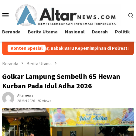
Loncat
ke
Menu
konten
Mobile
Beranda
Berita Utama
Nasional
Daerah
Politik
par, Babak Baru Kepemimpinan di Polresta Bandar Lampung
Konten Spesial
Beranda
Berita Utama
Golkar Lampung Sembelih 65 Hewan
Kurban Pada Idul Adha 2026
Altarnews
28 Mei 2026
92 views