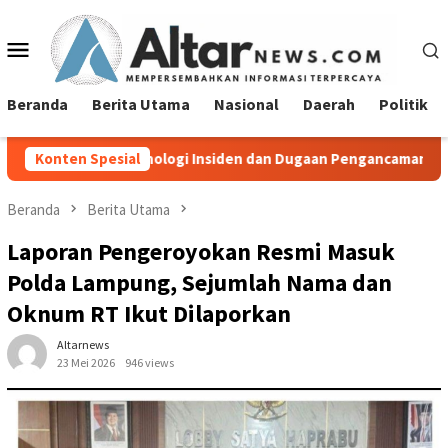
Loncat
ke
Menu
konten
Mobile
Beranda
Berita Utama
Nasional
Daerah
Politik
ologi Insiden dan Dugaan Pengancaman Antarwarga
Konten Spesial
Diduga
Beranda
Berita Utama
Laporan Pengeroyokan Resmi Masuk
Polda Lampung, Sejumlah Nama dan
Oknum RT Ikut Dilaporkan
Altarnews
23 Mei 2026
946 views