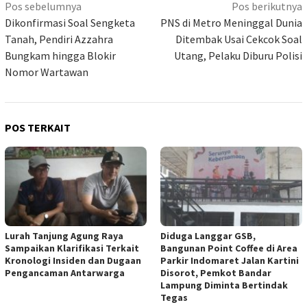
Navigasi
Pos sebelumnya
Pos berikutnya
pos
Dikonfirmasi Soal Sengketa
PNS di Metro Meninggal Dunia
Tanah, Pendiri Azzahra
Ditembak Usai Cekcok Soal
Bungkam hingga Blokir
Utang, Pelaku Diburu Polisi
Nomor Wartawan
POS TERKAIT
Lurah Tanjung Agung Raya
Diduga Langgar GSB,
Sampaikan Klarifikasi Terkait
Bangunan Point Coffee di Area
Kronologi Insiden dan Dugaan
Parkir Indomaret Jalan Kartini
Pengancaman Antarwarga
Disorot, Pemkot Bandar
Lampung Diminta Bertindak
Tegas