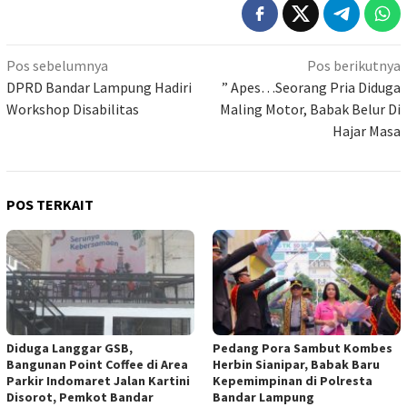
Navigasi
Pos sebelumnya
Pos berikutnya
pos
DPRD Bandar Lampung Hadiri
” Apes…Seorang Pria Diduga
Workshop Disabilitas
Maling Motor, Babak Belur Di
Hajar Masa
POS TERKAIT
Diduga Langgar GSB,
Pedang Pora Sambut Kombes
Bangunan Point Coffee di Area
Herbin Sianipar, Babak Baru
Parkir Indomaret Jalan Kartini
Kepemimpinan di Polresta
Disorot, Pemkot Bandar
Bandar Lampung