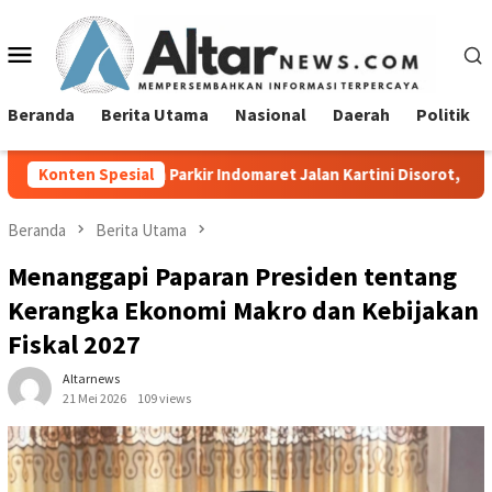
Loncat
ke
Menu
konten
Mobile
Beranda
Berita Utama
Nasional
Daerah
Politik
arkir Indomaret Jalan Kartini Disorot, Pemkot Bandar Lampung D
Konten Spesial
Beranda
Berita Utama
Menanggapi Paparan Presiden tentang
Kerangka Ekonomi Makro dan Kebijakan
Fiskal 2027
Altarnews
21 Mei 2026
109 views