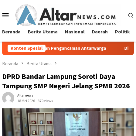
Loncat
ke
Menu
konten
Mobile
Beranda
Berita Utama
Nasional
Daerah
Politik
an Pengancaman Antarwarga
Konten Spesial
Diduga Langgar GSB, Bangunan
Beranda
Berita Utama
DPRD Bandar Lampung Soroti Daya
Tampung SMP Negeri Jelang SPMB 2026
Altarnews
18 Mei 2026
370 views