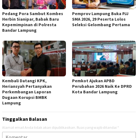
Pedang Pora Sambut Kombes
Pemprov Lampung Buka PJJ
Herbin Sianipar, Babak Baru
SMA 2026, 29 Peserta Lolos
Kepemimpinan di Polresta
Seleksi Gelombang Pertama
Bandar Lampung
Kembali Datangi KPK,
Pemkot Ajukan APBD
Heriansyah Pertanyakan
Perubahan 2026 Naik Ke DPRD
Perkembangan Laporan
Kota Bandar Lampung
Dugaan Korupsi BMBK
Lampung
Tinggalkan Balasan
Alamat email Anda tidak akan dipublikasikan.
Ruas yang wajib ditandai
*