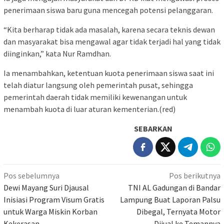
penerimaan siswa baru guna mencegah potensi pelanggaran.
“Kita berharap tidak ada masalah, karena secara teknis dewan
dan masyarakat bisa mengawal agar tidak terjadi hal yang tidak
diinginkan,” kata Nur Ramdhan.
Ia menambahkan, ketentuan kuota penerimaan siswa saat ini
telah diatur langsung oleh pemerintah pusat, sehingga
pemerintah daerah tidak memiliki kewenangan untuk
menambah kuota di luar aturan kementerian.(red)
SEBARKAN
Navigasi
Pos sebelumnya
Pos berikutnya
pos
Dewi Mayang Suri Djausal
TNI AL Gadungan di Bandar
Inisiasi Program Visum Gratis
Lampung Buat Laporan Palsu
untuk Warga Miskin Korban
Dibegal, Ternyata Motor
Kekerasan
Dijual ke Temannya