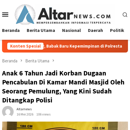
Loncat
ke
Menu
konten
Mobile
Beranda
Berita Utama
Nasional
Daerah
Politik
ar, Babak Baru Kepemimpinan di Polresta Bandar Lampung
Konten Spesial
Beranda
Berita Utama
Anak 6 Tahun Jadi Korban Dugaan
Pencabulan Di Kamar Mandi Masjid Oleh
Seorang Pemulung, Yang Kini Sudah
Ditangkap Polisi
Altarnews
16 Mei 2026
106 views