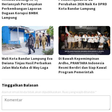
Heriansyah Pertanyakan
Perubahan 2026 Naik Ke DPRD
Perkembangan Laporan
Kota Bandar Lampung
Dugaan Korupsi BMBK
Lampung
Wali Kota Bandar Lampung Eva
Di Bawah Kepemimpinan
Dwiana Tinjau Hasil Perbaikan
Ardho, PRANTARA Indonesia
Jalan Wala Kuba di Way Laga
Resmi Berdiri dan Siap Kawal
Program Pemerintah
Tinggalkan Balasan
Alamat email Anda tidak akan dipublikasikan.
Ruas yang wajib ditandai
*