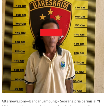
Altarnews.com—Bandar Lampung – Seorang pria berinisial YI