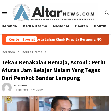
Loncat
ke
Menu
konten
Mobile
Beranda
Berita Utama
Nasional
Daerah
Politik
eta Lahan Klinik Puspita Berujung NO
Konten Spesial
Sambut Hari Kemerd
Beranda
Berita Utama
Tekan Kenakalan Remaja, Asroni : Perlu
Aturan Jam Belajar Malam Yang Tegas
Dari Pemkot Bandar Lampung
Altarnews
13 Mei 2026
525 views