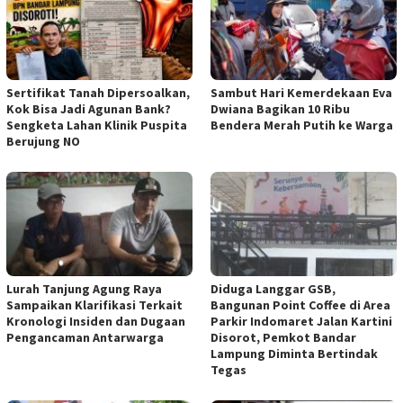
Sertifikat Tanah Dipersoalkan,
Sambut Hari Kemerdekaan Eva
Kok Bisa Jadi Agunan Bank?
Dwiana Bagikan 10 Ribu
Sengketa Lahan Klinik Puspita
Bendera Merah Putih ke Warga
Berujung NO
Lurah Tanjung Agung Raya
Diduga Langgar GSB,
Sampaikan Klarifikasi Terkait
Bangunan Point Coffee di Area
Kronologi Insiden dan Dugaan
Parkir Indomaret Jalan Kartini
Pengancaman Antarwarga
Disorot, Pemkot Bandar
Lampung Diminta Bertindak
Tegas