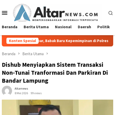
Loncat
ke
Menu
konten
Mobile
Beranda
Berita Utama
Nasional
Daerah
Politik
nipar, Babak Baru Kepemimpinan di Polresta Bandar Lampung
Konten Spesial
Beranda
Berita Utama
Dishub Menyiapkan Sistem Transaksi
Non-Tunai Tranformasi Dan Parkiran Di
Bandar Lampung
Altarnews
8 Mei 2026
99 views